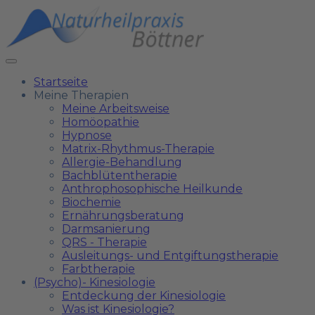
Startseite
Meine Therapien
Meine Arbeitsweise
Homöopathie
Hypnose
Matrix-Rhythmus-Therapie
Allergie-Behandlung
Bachblütentherapie
Anthrophosophische Heilkunde
Biochemie
Ernährungsberatung
Darmsanierung
QRS - Therapie
Ausleitungs- und Entgiftungstherapie
Farbtherapie
(Psycho)- Kinesiologie
Entdeckung der Kinesiologie
Was ist Kinesiologie?