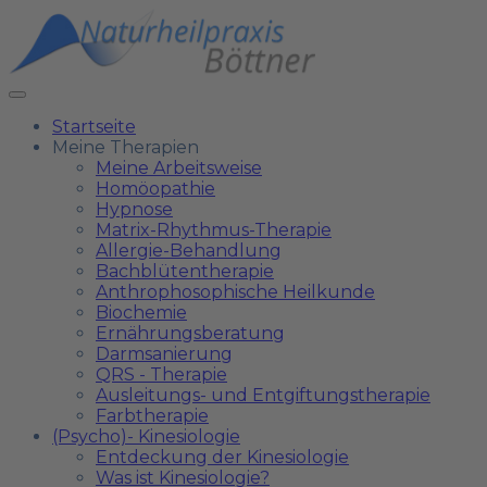
Startseite
Meine Therapien
Meine Arbeitsweise
Homöopathie
Hypnose
Matrix-Rhythmus-Therapie
Allergie-Behandlung
Bachblütentherapie
Anthrophosophische Heilkunde
Biochemie
Ernährungsberatung
Darmsanierung
QRS - Therapie
Ausleitungs- und Entgiftungstherapie
Farbtherapie
(Psycho)- Kinesiologie
Entdeckung der Kinesiologie
Was ist Kinesiologie?