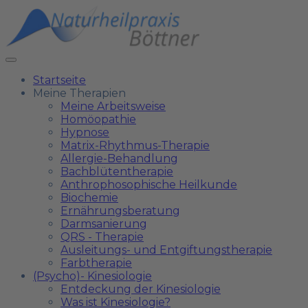
Startseite
Meine Therapien
Meine Arbeitsweise
Homöopathie
Hypnose
Matrix-Rhythmus-Therapie
Allergie-Behandlung
Bachblütentherapie
Anthrophosophische Heilkunde
Biochemie
Ernährungsberatung
Darmsanierung
QRS - Therapie
Ausleitungs- und Entgiftungstherapie
Farbtherapie
(Psycho)- Kinesiologie
Entdeckung der Kinesiologie
Was ist Kinesiologie?