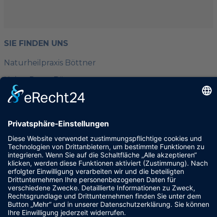
SIE FINDEN UNS
Naturheilpraxis Böttner
Heinz-Peter Böttner
Saseler Chaussee 148
22393 Hamburg
KONTAKT
040 / 601 72 71
info@heilpraktiker-boettner.de
www.heilpraktiker-boettner.de