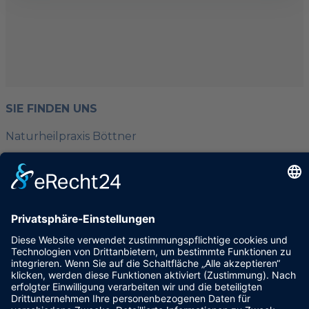
SIE FINDEN UNS
Naturheilpraxis Böttner
Heinz-Peter Böttner
Saseler Chaussee 148
22393 Hamburg
KONTAKT
040 / 601 72 71
info@heilpraktiker-boettner.de
www.heilpraktiker-boettner.de