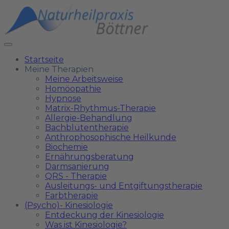
Startseite
Meine Therapien
Meine Arbeitsweise
Homöopathie
Hypnose
Matrix-Rhythmus-Therapie
Allergie-Behandlung
Bachblütentherapie
Anthrophosophische Heilkunde
Biochemie
Ernährungsberatung
Darmsanierung
QRS - Therapie
Ausleitungs- und Entgiftungstherapie
Farbtherapie
(Psycho)- Kinesiologie
Entdeckung der Kinesiologie
Was ist Kinesiologie?